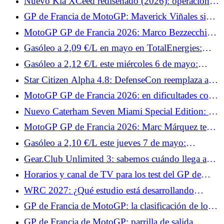
Nuevo Kia XCeed rediseñado (2026): operación
de modernización del compacto elevado
GP de Francia de MotoGP: Maverick Viñales sigue
fuera, Jonas Folger regresa a Tech3
MotoGP GP de Francia 2026: Marco Bezzecchi
quiere confirmar su dominio en Le Mans
Gasóleo a 2,09 €/L en mayo en TotalEnergies:
todas las fechas de operación en 3.300 estaciones
Gasóleo a 2,12 €/L este miércoles 6 de mayo:
¿dónde se puede pagar menos que la media de
Star Citizen Alpha 4.8: DefenseCon reemplaza a
2,23 €/L en Francia?
Invictus y la guerra cambia de escenario
MotoGP GP de Francia 2026: en dificultades con
Yamaha, Fabio Quartararo prepara algo especial
Nuevo Caterham Seven Miami Special Edition: 12
para los aficionados
ejemplares para este homenaje al GP de Miami
MotoGP GP de Francia 2026: Marc Márquez teme
una climatología complicada en Le Mans
Gasóleo a 2,10 €/L este jueves 7 de mayo:
estaciones en las que se puede pagar hasta 12
Gear.Club Unlimited 3: sabemos cuándo llega a
céntimos menos que la media a 2,21 €/L
PC, Xbox y PlayStation.
Horarios y canal de TV para los test del GP de
Francia de MotoGP 2026: Johann Zarco y Fabio
WRC 2027: ¿Qué estudio está desarrollando
Quartararo esperan brillar
Nacon?
GP de Francia de MotoGP: la clasificación de los
libres 2, Fabio Quartararo se prepara bien para la
GP de Francia de MotoGP: parrilla de salida,