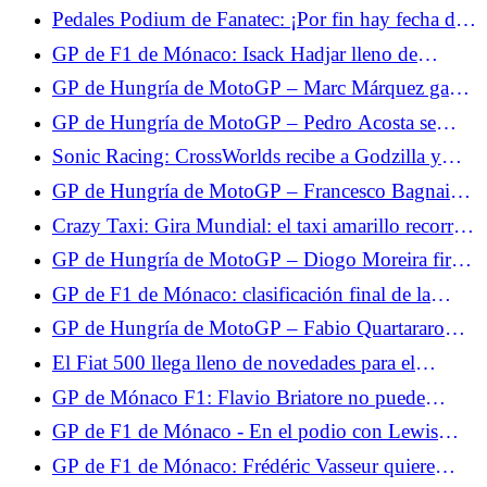
su noveno puesto en la Q3
Pedales Podium de Fanatec: ¡Por fin hay fecha de
lanzamiento!
GP de F1 de Mónaco: Isack Hadjar lleno de
esperanza tras su 5º puesto en la clasificación
GP de Hungría de MotoGP – Marc Márquez gana
brillantemente: “Es una victoria que me cuesta
GP de Hungría de MotoGP – Pedro Acosta se
cara”
queda a las puertas de la victoria: “Fue una gran
Sonic Racing: CrossWorlds recibe a Godzilla y
pelea”
Evangelion.
GP de Hungría de MotoGP – Francesco Bagnaia
evita el caos para terminar en el podio: “Tuve
Crazy Taxi: Gira Mundial: el taxi amarillo recorrerá
mucha suerte”
el mundo en 2027.
GP de Hungría de MotoGP – Diogo Moreira firma
su mejor resultado: “No tomé la decisión correcta
GP de F1 de Mónaco: clasificación final de la
con el neumático trasero”
carrera, retirada de Max Verstappen, Isack Hadjar
GP de Hungría de MotoGP – Fabio Quartararo
ocupa el 3er puesto
abandona: “No podía conducir”
El Fiat 500 llega lleno de novedades para el
verano: serie especial Dolcevita y versión
GP de Mónaco F1: Flavio Briatore no puede
microhíbrida 3+1
digerir las penalizaciones de Pierre Gasly
GP de F1 de Mónaco - En el podio con Lewis
Hamilton, Isack Hadjar sigue viviendo su sueño de
GP de F1 de Mónaco: Frédéric Vasseur quiere
infancia: "No pensé que fuera posible"