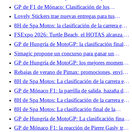
la pole
que busca ser accesible
GP de F1 de Mónaco: Clasificación de los
entrenamientos libres 3, Kimi Antonelli toma el
Lovely Stickers trae nuevas entregas para tus
control, Isack Hadjar en el Top 10
volantes y tus setups.
8H de Spa Motos: la clasificación de la carrera en
H+2, el BMW nº37 conserva el liderato
FSExpo 2026: Turtle Beach, el HOTAS alcanza la
madurez.
GP de Hungría de MotoGP: la clasificación final
de la carrera al sprint, Marc Márquez imperial,
Simagic propone un concurso para ganar un
Fabio Quartararo no pudo hacer nada
volante ZEUS Sport y un MagicDash.
GP de Hungría de MotoGP: los mejores momentos
de la carrera al sprint en vídeo
Rebajas de verano de Pimax: promociones, envío
gratis y casco de realidad virtual de regalo.
8H de Spa Motos: La clasificación de la carrera en
H+4, la lluvia cae sobre Spa-Francorchamps
GP de Mónaco F1: la parrilla de salida, hazaña de
Max Verstappen, Lewis Hamilton al acecho
8H de Spa Motos: La clasificación de la carrera en
H+6, el BMW nº37 no se rinde, el Honda nº5
8H de Spa Motos: La clasificación final de la
abandona
carrera, triunfo en casa para el BMW nº37
GP de Hungría de MotoGP: La clasificación final
del Warm Up, Aldeguer el más rápido por delante
GP de Mónaco F1: la reacción de Pierre Gasly tras
de Márquez quinto y Quartararo undécimo