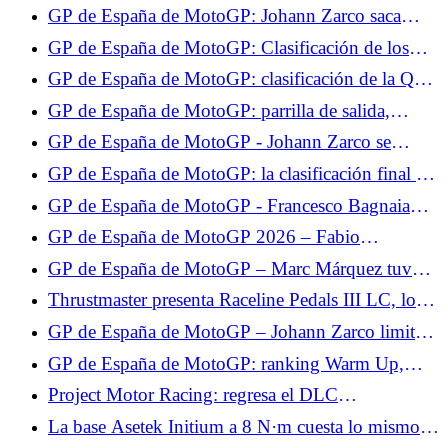
Fabio Quartararo sigue decidido
GP de España de MotoGP: Johann Zarco saca
aspectos positivos de los tests, aunque se perdió la
GP de España de MotoGP: Clasificación de los
Q2
Libres 2, Johann Zarco en forma antes de la
GP de España de MotoGP: clasificación de la Q1,
clasificación
Johann Zarco gana su lugar en la Q2, no Fabio
GP de España de MotoGP: parrilla de salida,
Quartararo
hazaña de Johann Zarco, Fabio Quartararo sólo 17º
GP de España de MotoGP - Johann Zarco se
queda sin la pole por nada: “Había la posibilidad
GP de España de MotoGP: la clasificación final de
de tenerla”
la carrera al sprint, escenario totalmente loco, Zarco
GP de España de MotoGP - Francesco Bagnaia
y Quartararo en los puntos
pierde ante Marc Márquez: “Era más rápido que
GP de España de MotoGP 2026 – Fabio
yo”
Quartararo hace su mea culpa: “Cometí un error al
GP de España de MotoGP – Marc Márquez tuvo
no parar”
suerte en la carrera al sprint: “Me caí en el mejor
Thrustmaster presenta Raceline Pedals III LC, los
momento”
nuevos pedales con célula de carga.
GP de España de MotoGP – Johann Zarco limita
los daños en la carrera al sprint: “Pude salvar
GP de España de MotoGP: ranking Warm Up,
algunos puntos”
Fabio Quartararo sube al Top 10, Zarco sólo 12º
Project Motor Racing: regresa el DLC
desaparecido y llega un parche a continuación.
La base Asetek Initium a 8 N·m cuesta lo mismo