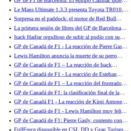
GP de F1 de Barcelona: El equipo Cadillac quiere
constituye la puerta de entrada a... Prueba
dar un paso adelante este fin de semana
miércoles 10 de junio de 2026
Le Mans Ultimate 1.3.3 presenta Toyota TR010,
BMW M Hybrid V8 Evo y las 24 Horas de Le
Sorpresa en el paddock: el motor de Red Bull
Mans 2026.
Powertrains sería el más potente
La primera sesión de libres del GP de Barcelona
estará monopolizada por pilotos jóvenes.
Isack Hadjar orgulloso de subir al podio con su
ídolo, Lewis Hamilton
GP de Canadá de F1 - La reacción de Pierre Gasly
tras la clasificación: "Algo anda mal"
Lewis Hamilton anuncia la muerte de su perro
Roscoe.
GP de Canadá de F1 – La reacción de Isack
Hadjar, furioso tras la clasificación: “Hice una
GP de Canadá de F1 - La reacción de Esteban
vuelta de mierda”
Ocon tras la clasificación: "Tres vueltas para
GP de Canadá de F1 – La reacción del frustrado
adaptarse son demasiado cortas"
Charles Leclerc tras la clasificación: “Nunca me
GP de Canadá de F1: la clasificación final de la
funciona en Montreal”
carrera, Russell pierde a lo grande, Isack Hadjar en
GP de Canadá F1 - La reacción de Kimi Antonelli
el Top 5
al final, el italiano lamenta el abandono de Russell
GP de Canadá de F1 - Lewis Hamilton muy feliz
de encontrar el podio en Montreal: “Una sensación
GP de Canadá de F1: Pierre Gasly, contento con el
increíble”
resultado de Alpine, también felicita a Franco
FullForce disponible en CSL DD y Gran Turismo