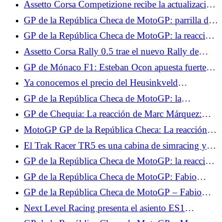
Assetto Corsa Competizione recibe la actualización
Quartararo cerca del Top 10
GTWC 2025 para PS5 y Xbox.
GP de la República Checa de MotoGP: parrilla de
salida, Ai Ogura impresionante, Fabio Quartararo
GP de la República Checa de MotoGP: la reacción
en 15º lugar
de Ai Ogura tras su primera pole position
Assetto Corsa Rally 0.5 trae el nuevo Rally de
Grecia y servidores multijugador.
GP de Mónaco F1: Esteban Ocon apuesta fuerte
por la clasificación este fin de semana
Ya conocemos el precio del Heusinkveld
DisplayDash.
GP de la República Checa de MotoGP: la
clasificación final de la carrera al sprint, Francesco
GP de Chequia: La reacción de Marc Márquez:
Bagnaia imperial, Fabio Quartararo no pudo hacer
"Muy contento con este 3º puesto"
MotoGP GP de la República Checa: La reacción
nada
de Ai Ogura "Mañana tendré otra oportunidad"
El Trak Racer TR5 es una cabina de simracing y
simulación de vuelo de gama de entrada.
GP de la República Checa de MotoGP: la reacción
de Francesco Bagnaia "Espero que mañana sea
GP de la República Checa de MotoGP: Fabio
igual de bueno"
Quartararo dimitió tras la carrera al sprint: “No hay
GP de la República Checa de MotoGP – Fabio
nada que esperar para mañana”
Quartararo fatalista tras la carrera: “No sentimos el
Next Level Racing presenta el asiento ES1
límite”
Hypercool para el simracing en plena canícula.