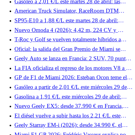
Gasóleo a 2,01 €/L este martes 28 de abril: las
viene.
estaciones más baratas de Francia para repostar
American Truck Simulator, RaceRoom DTM
gasóleo
Esports y Rennsport: noticias de simracing de la
SP95-E10 a 1,88 €/L este martes 28 de abril:
semana 19.
¿dónde encontrar estaciones por debajo de la media
Nuevo Omoda 4 (2026): 4,42 m, 224 CV y ​​
de 2 €/L en Francia?
menos de 30.000 €
T-Roc y Golf se vuelven totalmente híbridos a
finales de 2026: Volkswagen da detalles de sus dos
Oficial: la salida del Gran Premio de Miami se
nuevos motores
adelanta tres horas debido al mal tiempo.
Geely Auto se lanza en Francia: 2 SUV, 70 puntos
de venta y grandes ambiciones
La FIA oficializa el regreso de los motores V8 a la
Fórmula 1 para 2030
GP de F1 de Miami 2026: Esteban Ocon teme el
calor por su Haas
Gasóleo a partir de 2,01 €/L este miércoles 29 de
abril: dónde encontrar estaciones por debajo de
Gasolina a 1,91 €/L este miércoles 29 de abril:
2,20 €/L de media en Francia
¿dónde ganar 10 céntimos por litro con SP95-E10
Nuevo Geely EX5: desde 37.990 € en Francia,
en Francia?
¿puede el SUV eléctrico eclipsar al Tesla Model Y?
El diésel vuelve a subir hasta los 2,21 €/L este
jueves 30 de abril: dónde repostar diésel desde
Geely Starray EM-i (2026): desde 34.990 €, el
2,15 €/L
SUV híbrido enchufable desafía la competencia
Miami F1 GP 2026: Frédéric Vasseur explica por