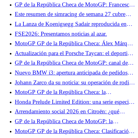
GP de la República Checa de MotoGP: Francesco
Bagnaia quiere sacar provecho de su regularidad en
Este resumen de simracing de semana 27 cubre
Brno
Super Woden GP 3, #DRIVE Rally y Motorsport
La Lanza de Koenigsegg Sadair reproducida en
Manager 2.
Lego a escala 1:1, ¡puede viajar a más de 110
FSE2026: Presentamos noticias al azar.
km/h!
MotoGP GP de la República Checa: Álex Márquez
vuelve, una apuesta arriesgada
Actualización para el Porsche Taycan: el deportivo
está inspirado en el Hyundai Ioniq 5 N
GP de la República Checa de MotoGP: canal de
televisión y horarios de pruebas, Fabio Quartararo
Nuevo BMW i3: apertura anticipada de pedidos
hace de la Q2 su objetivo del día
con la Primera Edición, desde 74.850 €
Johann Zarco da su noticia: su operación de rodilla
ha sido pospuesta pero ha vuelto a entrenar
MotoGP GP de la República Checa: la
clasificación de los Libres 1, Marc Márquez en
Honda Prelude Limited Edition: una serie especial
muy buena forma, Fabio Quartararo empieza muy
reservada para Japón, ¿qué lástima?
Arrendamiento social 2026 en Citroën: ¿qué
bien
alquiler para los Citroën ë-C3 y ë-C3 Aircross?
GP de la República Checa de MotoGP: la
clasificación de los test, Fabio Quartararo se pierde,
MotoGP GP de la República Checa: Clasificación
Jorge Martín también
de los Libres 2, Raúl Fernández domina, Fabio