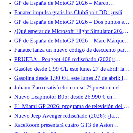
que la base de 5,5 N·m.
GP de España de MotoGP 2026 – Marco
Bezzecchi limita los daños en carrera: “Alex
Fanatec impulsa gratis los ClubSport DD: ¿realidad
Márquez fue demasiado rápido”
o marketing?
GP de España de MotoGP 2026 – Dos puntos en
carrera para Fabio Quartararo: “No estamos en
¿Qué esperar de Microsoft Flight Simulator 2024
condiciones de ser positivos”
en PlayStation VR2?
GP de España de MotoGP 2026 – Marc Márquez
pone en perspectiva su caída: “Aun así fue un buen
Fanatec lanza un nuevo código de descuento para
fin de semana”
todo el catálogo.
PRUEBA - Peugeot 408 rediseñado (2026):
nuestro veredicto al volante... Rechazado por los
Gasóleo desde 1,99 €/L este lunes 27 de abril: las
clientes, el Peugeot 408 aprovecha el inevitable
estaciones más baratas para repostar gasóleo
Gasolina desde 1,90 €/L este lunes 27 de abril: las
lavado de cara a mitad de carrera para... Prueba
estaciones más baratas para repostar SP95-E10
lunes 27 de abril de 2026
Johann Zarco satisfecho con su 7º puesto en el GP
de España de MotoGP 2026: “Un resultado
Nuevo Leapmotor B05: desde 26.990 € en
positivo”
Europa, la berlina eléctrica compacta es fuerte
F1 Miami GP 2026: programa de televisión del fin
de semana y horarios para Francia
Nuevo Jeep Avenger rediseñado (2026): ¿la
parrilla iluminada como principal cambio del SUV
RaceRoom presentará cuatro GT3 de Aston
urbano?
Martin, Porsche, Ford y Lamborghini el mes que