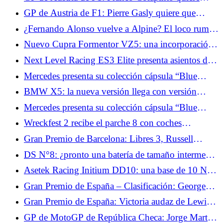
confirmar el buen momento de Alpine
closely with the original meaning. An alternative,
GP de Austria de F1: Pierre Gasly quiere que
"Moza Flight amplía su ecosistema con módulos y
Alpine progrese en la clasificación
¿Fernando Alonso vuelve a Alpine? El loco rumor
pantallas," is more natural but shifts the nuance
de traspaso que sacude el paddock
slightly. Going with "se enriquece" seems best!
Nuevo Cupra Formentor VZ5: una incorporación
</p>
que se mueve tanto como su motor
Next Level Racing ES3 Elite presenta asientos de
carreras en fibra de carbono y vidrio.
Mercedes presenta su colección cápsula “Blue
Wonder” con George Russell y Kimi Antonelli
BMW X5: la nueva versión llega con versión
eléctrica y una batería gigantesca
Mercedes presenta su colección cápsula “Blue
Wonder” con George Russell y Kimi Antonelli
Wreckfest 2 recibe el parche 8 con coches
estadounidenses y un nuevo sistema de progresión.
Gran Premio de Barcelona: Libres 3, Russell
encabeza la clasificación.
DS N°8: ¿pronto una batería de tamaño intermedio
para el crossover eléctrico?
Asetek Racing Initium DD10: una base de 10 Nm
que puede pasar a 14 Nm.
Gran Premio de España – Clasificación: George
Russell en pole por delante de Lewis Hamilton
Gran Premio de España: Victoria audaz de Lewis
Hamilton con Ferrari.
GP de MotoGP de República Checa: Jorge Martín