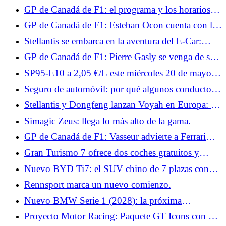
su accidente: “Debería haber tomado la decisión de
GP de Canadá de F1: el programa y los horarios
rendirme”
del fin de semana para Francia
GP de Canadá de F1: Esteban Ocon cuenta con los
nuevos productos Haas para volver a la pista
Stellantis se embarca en la aventura del E-Car:
¿hacia el regreso del Citroën C1?
GP de Canadá de F1: Pierre Gasly se venga de su
accidente en Miami
SP95-E10 a 2,05 €/L este miércoles 20 de mayo:
alcanza su nivel más alto en 2026
Seguro de automóvil: por qué algunos conductores
todavía subestiman el valor de todos los riesgos
Stellantis y Dongfeng lanzan Voyah en Europa: los
coches se producirán en Francia
Simagic Zeus: llega lo más alto de la gama.
GP de Canadá de F1: Vasseur advierte a Ferrari
sobre las frenadas y el clima este fin de semana
Gran Turismo 7 ofrece dos coches gratuitos y
exclusivos.
Nuevo BYD Ti7: el SUV chino de 7 plazas con
aspecto 4x4 que apunta al Land Rover Defender
Rennsport marca un nuevo comienzo.
Nuevo BMW Serie 1 (2028): la próxima
generación podría deparar muchas sorpresas
Proyecto Motor Racing: Paquete GT Icons con 9