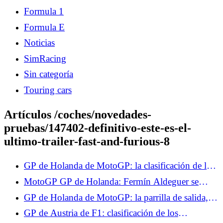
Formula 1
Formula E
Noticias
SimRacing
Sin categoría
Touring cars
Artículos /coches/novedades-
pruebas/147402-definitivo-este-es-el-
ultimo-trailer-fast-and-furious-8
GP de Holanda de MotoGP: la clasificación de los
Libres 2, Marco Bezzecchi domina, Fabio
MotoGP GP de Holanda: Fermín Aldeguer se
Quartararo a las puertas del Top 10
retira tras una caída
GP de Holanda de MotoGP: la parrilla de salida,
Fabio Quartararo en el Top 10, las cuatro Aprilia
GP de Austria de F1: clasificación de los
dominan la Q2