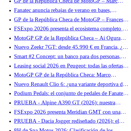
GP de la República Checa de MotoGP – Marc
Márquez, exhausto al final de la carrera: “La moto
Fanatec anuncia rebajas de verano en bases,
estaba ahí pero yo estaba vacía”
volantes, cabinas, pedales y packs.
GP de la República Checa de MotoGP – Francesco
Bagnaia indefenso ante Marc Márquez: “Mi ritmo
FSExpo 20206 presenta el ecosistema completo de
no era lo suficientemente rápido”
Moza Flight.
MotoGP GP de la República Checa – Ai Ogura
reconoce la superioridad de Marc Márquez: “Tenía
Nuevo Zeekr 7GT: desde 45.990 € en Francia, ¿un
algo extra”
precio agresivo para el shooting Brake eléctrico?
Smart #2 Concept: un banco para dos personas,
inesperado para un miniauto urbano eléctrico
Leasing social 2026 en Peugeot: todas las ofertas y
alquileres de los Peugeot e-208, e-2008 y e-308
MotoGP GP de la República Checa: Marco
Bezzecchi quiere revancha en Brno tras su caída en
Nuevo Renault Clio 6: ¿una variante deportiva de
Hungría
200 CV en preparación?
Podium Pedals: el conjunto de pedales de Fanatec
llega en unos días.
PRUEBA - Alpine A390 GT (2026): nuestra
opinión sobre... Prueba del miércoles 3 de junio de
FSExpo 2026 presenta Meridian GMT con una
2026
visión distinta del FlightSim.
PRUEBA - Dacia Jogger rediseñado (2026): el
híbrido... Prueba jueves 4 de junio de 2026
8H de Spa Motos 2026: Clasificación de los