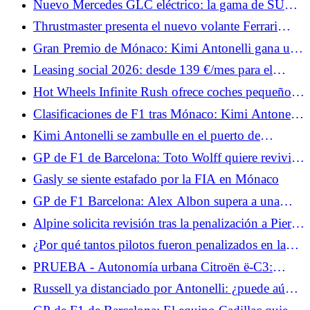
Nuevo Mercedes GLC eléctrico: la gama de SUV
eléctricos se amplía, los precios bajan
Thrustmaster presenta el nuevo volante Ferrari
499P X Las 24 Horas de Le Mans
Gran Premio de Mónaco: Kimi Antonelli gana una
carrera movida, Hadjar y Hamilton suben al podio
Leasing social 2026: desde 139 €/mes para el
Nissan Micra elegible, ¿es más atractivo que el
Hot Wheels Infinite Rush ofrece coches pequeños
Renault 5?
y un gran mundo abierto.
Clasificaciones de F1 tras Mónaco: Kimi Antonelli
lidera el campeonato, Hamilton segundo
Kimi Antonelli se zambulle en el puerto de
Mónaco tras su victoria.
GP de F1 de Barcelona: Toto Wolff quiere revivir a
George Russell
Gasly se siente estafado por la FIA en Mónaco
GP de F1 Barcelona: Alex Albon supera a una
leyenda de Williams este fin de semana
Alpine solicita revisión tras la penalización a Pierre
Gasly en Mónaco
¿Por qué tantos pilotos fueron penalizados en la
zona de boxes de Mónaco?
PRUEBA - Autonomía urbana Citroën ë-C3:
nuestra opinión al volante... A la espera del 2CV
Russell ya distanciado por Antonelli: ¿puede aún
eléctrico en 2028, la autonomía urbana ë-C3
aspirar al título?