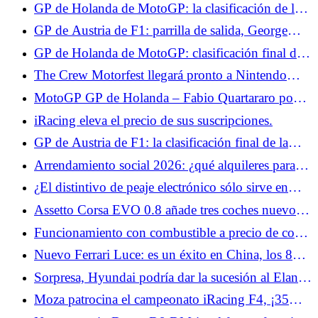
entrenamientos libres 3, Georges Russell domina,
GP de Holanda de MotoGP: la clasificación de la
Isack Hadjar en el Top 10
carrera sprint, Fabio Quartararo en el Top 10, Raúl
GP de Austria de F1: parrilla de salida, George
Fernández líder
Russell supera a Leclerc y Hamilton en el último
GP de Holanda de MotoGP: clasificación final de
momento, Isack Hadjar octavo
la carrera, buen puesto para Fabio Quartararo, Ai
The Crew Motorfest llegará pronto a Nintendo
Ogura pone fin a una larga espera para Japón
Switch 2.
MotoGP GP de Holanda – Fabio Quartararo pone
en perspectiva su buen resultado en carrera: “En
iRacing eleva el precio de sus suscripciones.
términos de velocidad, fue más undécimo que
GP de Austria de F1: la clasificación final de la
octavo”
carrera, Max Verstappen está muy cerca de la
Arrendamiento social 2026: ¿qué alquileres para
victoria, Isack Hadjar a las puertas del Top 5
Alfa Romeo Junior y Lancia Ypsilon?
¿El distintivo de peaje electrónico sólo sirve en
vacaciones?
Assetto Corsa EVO 0.8 añade tres coches nuevos,
Kyalami, VR y modding.
Funcionamiento con combustible a precio de coste
en E.Leclerc los días 3 y 4 de julio: buenas noticias
Nuevo Ferrari Luce: es un éxito en China, los 88
para los automovilistas de cara a las vacaciones
ejemplares previstos ya se han vendido
Sorpresa, Hyundai podría dar la sucesión al Elantra
y al i40 en Europa y reinvertir en el segmento de
Moza patrocina el campeonato iRacing F4, ¡35
las berlinas familiares
000 $ en juego!