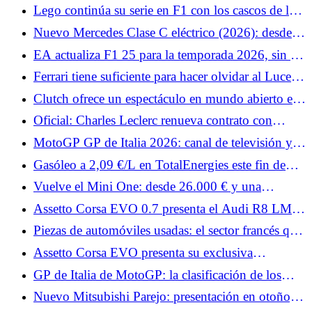
irisado para Mónaco
Lego continúa su serie en F1 con los cascos de los
pilotos de McLaren.
Nuevo Mercedes Clase C eléctrico (2026): desde
66.399 € en Francia, ¿precios elevados?
EA actualiza F1 25 para la temporada 2026, sin F1
26
Ferrari tiene suficiente para hacer olvidar al Luce:
estos nombres harán vibrar al F80, 12Cilindri y
Clutch ofrece un espectáculo en mundo abierto en
296
el sur de Francia.
Oficial: Charles Leclerc renueva contrato con
Ferrari más allá de 2030
MotoGP GP de Italia 2026: canal de televisión y
horarios de pruebas, Q2 de difícil acceso para
Gasóleo a 2,09 €/L en TotalEnergies este fin de
Quartararo
semana: arranca el sábado en 3.300 estaciones de
Vuelve el Mini One: desde 26.000 € y una
servicio
potencia de 122 CV
Assetto Corsa EVO 0.7 presenta el Audi R8 LMS,
el Datsun 240Z y dos Porsche.
Piezas de automóviles usadas: el sector francés que
reinventa la reparación de automóviles
Assetto Corsa EVO presenta su exclusiva
clasificación de seguridad.
GP de Italia de MotoGP: la clasificación de los
Libres 1, Quartararo muy lejos de los líderes,
Nuevo Mitsubishi Parejo: presentación en otoño, el
Márquez empieza lento
regreso oficial de una leyenda