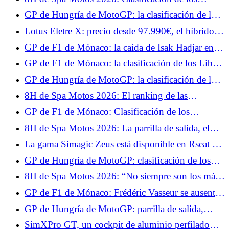
entrenamientos libres, el YART parte con el viento
GP de Hungría de MotoGP: la clasificación de los
a favor
Libres 1, Quartararo a las puertas del Top 10,
Lotus Eletre X: precio desde 97.990€, el híbrido
Márquez empieza bien
enchufable más barato que el eléctrico
GP de F1 de Mónaco: la caída de Isak Hadjar en
vídeo, rompió su suspensión
GP de F1 de Mónaco: la clasificación de los Libres
1, Leclerc y Hamilton dominan la competición,
GP de Hungría de MotoGP: la clasificación de los
Hadjar en el muro
test, decepción para Fabio Quartararo, se pierde la
8H de Spa Motos 2026: El ranking de las
Q2 por un pelo
Calificaciones 1, el BMW n°27 en la pole
GP de F1 de Mónaco: Clasificación de los
provisional en casa
entrenamientos libres 2, Lewis Hamilton confirma,
8H de Spa Motos 2026: La parrilla de salida, el
Isack Hadjar recupera su nivel
BMW nº37 en la pole en casa
La gama Simagic Zeus está disponible en Rseat y
The French Simracer con nuestro código
GP de Hungría de MotoGP: clasificación de los
promocional.
entrenamientos libres 2, Fabio Quartararo en
8H de Spa Motos 2026: “No siempre son los más
dificultades antes de la clasificación
rápidos los que ganan en Resistencia”, el análisis
GP de F1 de Mónaco: Frédéric Vasseur se ausentó
de Xavier Siméon, campeón del EWC 2021
con Ferrari el sábado por motivos médicos
GP de Hungría de MotoGP: parrilla de salida,
Fabio Quartararo sólo 15º, Marc Márquez consigue
SimXPro GT, un cockpit de aluminio perfilado