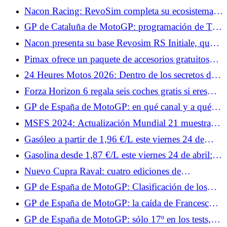
fechas y estaciones afectadas
Nacon Racing: RevoSim completa su ecosistema y
anuncia juegos.
GP de Cataluña de MotoGP: programación de TV
y horarios del fin de semana
Nacon presenta su base Revosim RS Initiale, que
alcanza 5 Nm.
Pimax ofrece un paquete de accesorios gratuitos
para tus cascos Crystal, con Superchicane.
24 Heures Motos 2026: Dentro de los secretos del
muro de boxes
Forza Horizon 6 regala seis coches gratis si eres
fiel.
GP de España de MotoGP: en qué canal y a qué
hora ver los Test de este viernes
MSFS 2024: Actualización Mundial 21 muestra
todos los colores de Australia.
Gasóleo a partir de 1,96 €/L este viernes 24 de
abril: las estaciones preferidas para un repostaje por
Gasolina desde 1,87 €/L este viernes 24 de abril:
debajo de 2,18 €/L en Francia
las estaciones más baratas para repostar SP95-E10
Nuevo Cupra Raval: cuatro ediciones de
lanzamiento del deportivo urbano eléctrico, desde
GP de España de MotoGP: Clasificación de los
34.870 €
Libres 1, Johann Zarco en el Top 10, Fabio
GP de España de MotoGP: la caída de Francesco
Quartararo muy lejos
Bagnaia en vídeo, su Ducati vuelca
GP de España de MotoGP: sólo 17º en los tests,