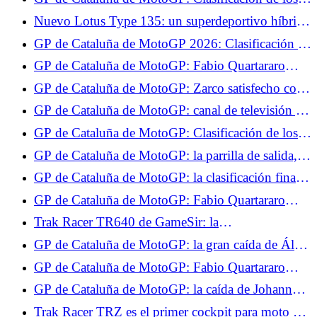
mercado
Libres 1, Zarco en el Top 10, no Quartararo
Nuevo Lotus Type 135: un superdeportivo híbrido
V8 de 1.000 CV en el centro del plan 2030
GP de Cataluña de MotoGP 2026: Clasificación de
pruebas, Zarco y Quartararo pasan a la Q2, no
GP de Cataluña de MotoGP: Fabio Quartararo
Jorge Martín
sorprendido por su actuación en los Tests
GP de Cataluña de MotoGP: Zarco satisfecho con
sus Test, da las áreas de avance para el futuro
GP de Cataluña de MotoGP: canal de televisión y
horarios de la carrera al sprint, Quartararo y Zarco
GP de Cataluña de MotoGP: Clasificación de los
esperan brillar
Libres 2, Quartararo en el Top 5, cae ante Zarco
GP de Cataluña de MotoGP: la parrilla de salida,
Zarco y Quartararo pueden soñar
GP de Cataluña de MotoGP: la clasificación final
de la carrera al sprint, Zarco en el Top 5,
GP de Cataluña de MotoGP: Fabio Quartararo
Quartararo sufrió
espera una carrera difícil el domingo
Trak Racer TR640 de GameSir: la
retroalimentación de fuerza en la punta de los
GP de Cataluña de MotoGP: la gran caída de Álex
pulgares.
Márquez en vídeo
GP de Cataluña de MotoGP: Fabio Quartararo
decepcionado por la falta de velocidad de su
GP de Cataluña de MotoGP: la caída de Johann
Yamaha
Zarco durante la 2ª salida en vídeo
Trak Racer TRZ es el primer cockpit para moto del