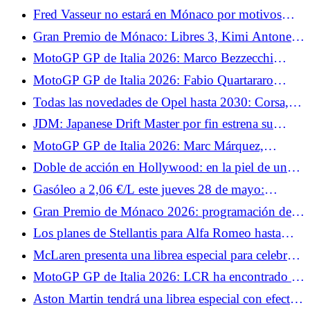
potencia, menos peso, un Lotus puro
Fred Vasseur no estará en Mónaco por motivos
médicos
Gran Premio de Mónaco: Libres 3, Kimi Antonelli
recupera el liderazgo tras las clasificaciones
MotoGP GP de Italia 2026: Marco Bezzecchi
quiere hacer brillar a Aprilia en Mugello
MotoGP GP de Italia 2026: Fabio Quartararo
explica por qué su Yamaha estará en desventaja en
Todas las novedades de Opel hasta 2030: Corsa,
Mugello
Astra y coproducción con Leapmotor en el
JDM: Japanese Drift Master por fin estrena su
programa
modo multijugador.
MotoGP GP de Italia 2026: Marc Márquez,
cauteloso antes de volver a subirse a la Ducati
Doble de acción en Hollywood: en la piel de un
stuntman.
Gasóleo a 2,06 €/L este jueves 28 de mayo:
estaciones donde se puede pagar menos de 2,10
Gran Premio de Mónaco 2026: programación de
€/L en Francia
TV
Los planes de Stellantis para Alfa Romeo hasta
2030: un sustituto del Giuletta y un nuevo SUV
McLaren presenta una librea especial para celebrar
su milésimo Gran Premio en la F1.
MotoGP GP de Italia 2026: LCR ha encontrado el
sustituto de Johann Zarco, el equipo recurre a un
Aston Martin tendrá una librea especial con efecto
veterano