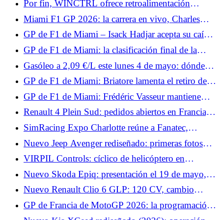
Por fin, WINCTRL ofrece retroalimentación
apuros
háptica.
Miami F1 GP 2026: la carrera en vivo, Charles
Leclerc estropea su podio, Antonelli como jefe
GP de F1 de Miami – Isack Hadjar acepta su caída:
“No era muy inteligente”
GP de F1 de Miami: la clasificación final de la
carrera, y tres para Antonelli, grandes puntos para
Gasóleo a 2,09 €/L este lunes 4 de mayo: dónde
Alpine
repostar gasóleo por debajo de la media de 2,19
GP de F1 de Miami: Briatore lamenta el retiro de
€/L en Francia
Gasly y felicita a Colapinto
GP de F1 de Miami: Frédéric Vasseur mantiene
aspectos positivos a pesar de una carrera fallida
Renault 4 Plein Sud: pedidos abiertos en Francia,
para Ferrari
desde 37.290 €
SimRacing Expo Charlotte reúne a Fanatec,
Asetek, Conspit, VPG, Thrustmaster y Pimax.
Nuevo Jeep Avenger rediseñado: primeras fotos
oficiales y look “baby-Compass” para el SUV
VIRPIL Controls: cíclico de helicóptero en
urbano
aproximación y una base Force Feedback que
Nuevo Skoda Epiq: presentación el 19 de mayo, lo
destaca
que muestran los bocetos oficiales
Nuevo Renault Clio 6 GLP: 120 CV, cambio
automático y hasta 1.400 km de autonomía
GP de Francia de MotoGP 2026: la programación
de TV y los horarios del fin de semana