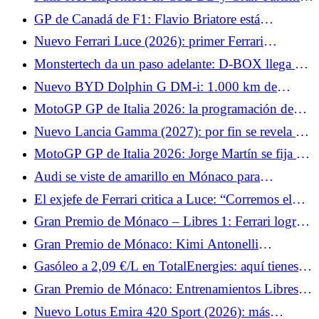
Colapinto
DD Pro de Fanatec.
GP de Canadá de F1: Flavio Briatore está
encantado, quiere que Alpine lo haga aún mejor
Nuevo Ferrari Luce (2026): primer Ferrari
eléctrico, 5 plazas y un diseño divisivo
Monstertech da un paso adelante: D-BOX llega a
las cabinas de mando de MTS.
Nuevo BYD Dolphin G DM-i: 1.000 km de
autonomía acumulada para este exclusivo coche
MotoGP GP de Italia 2026: la programación de
urbano híbrido enchufable
TV y horarios del fin de semana, sin Johann Zarco
Nuevo Lancia Gamma (2027): por fin se revela el
pero con Marc Márquez
crossover con hasta 740 km de autonomía
MotoGP GP de Italia 2026: Jorge Martín se fija un
objetivo sencillo para este fin de semana con
Audi se viste de amarillo en Mónaco para
Aprilia
homenajear a Tazio Nuvolari
El exjefe de Ferrari critica a Luce: “Corremos el
riesgo de destruir un mito”
Gran Premio de Mónaco – Libres 1: Ferrari logra
el doblete y Charles Leclerc marca el ritmo
Gran Premio de Mónaco: Kimi Antonelli
sorprende a todo Mónaco y consigue la pole.
Gasóleo a 2,09 €/L en TotalEnergies: aquí tienes
las fechas en las que bajará el diésel
Gran Premio de Mónaco: Entrenamientos Libres 2
— Lewis Hamilton destaca
Nuevo Lotus Emira 420 Sport (2026): más