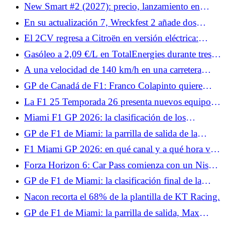
coches de antaño sin ayudas!
New Smart #2 (2027): precio, lanzamiento en
Francia y bonificaciones, lo que nos depara el
En su actualización 7, Wreckfest 2 añade dos
descendiente del Fortwo
coches y medio.
El 2CV regresa a Citroën en versión eléctrica:
primer vistazo en el Salón del Automóvil de París
Gasóleo a 2,09 €/L en TotalEnergies durante tres
2026
días: ¿cuándo y dónde beneficiarse de él?
A una velocidad de 140 km/h en una carretera
limitada a 80, el automovilista explica a la policía
GP de Canadá de F1: Franco Colapinto quiere
que llega tarde al trabajo
confirmar su buen resultado en Miami con Alpine
La F1 25 Temporada 26 presenta nuevos equipos,
F1, reglas, nuevos pilotos y circuitos.
Miami F1 GP 2026: la clasificación de los
entrenamientos libres 1, Charles Leclerc anuncia el
GP de F1 de Miami: la parrilla de salida de la
color, Pierre Gasly ya en juego
carrera al sprint, Lando Norris abofetea a la
F1 Miami GP 2026: en qué canal y a qué hora ver
competencia, Esteban Ocon fracasa
la carrera sprint
Forza Horizon 6: Car Pass comienza con un Nissan
Skyline GT-R.
GP de F1 de Miami: la clasificación final de la
carrera al sprint, Kimi Antonelli penalizado, Pierre
Nacon recorta el 68% de la plantilla de KT Racing.
Gasly en los puntos
GP de F1 de Miami: la parrilla de salida, Max
Verstappen crea una sorpresa, Isack Hadjar en