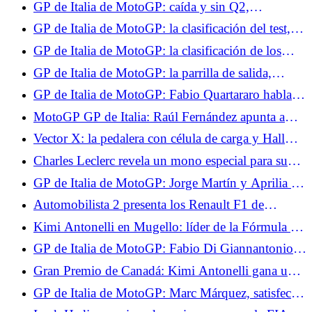
GP de Italia de MotoGP: caída y sin Q2,
Quartararo decepcionado con su día en Mugello
GP de Italia de MotoGP: la clasificación del test,
no hay Q2 para Quartararo, funciona para Marc
GP de Italia de MotoGP: la clasificación de los
Márquez
entrenamientos libres 2, Quartararo sigue en
GP de Italia de MotoGP: la parrilla de salida,
dificultades, Jorge Martín establece un récord
ningún milagro para Quartararo, gran jugada de
GP de Italia de MotoGP: Fabio Quartararo habla
Marc Márquez
de la mediocridad de su Yamaha
MotoGP GP de Italia: Raúl Fernández apunta a
dos el domingo
Vector X: la pedalera con célula de carga y Hall
que eleva a PXN en la gama
Charles Leclerc revela un mono especial para su
Gran Premio en casa en Mónaco.
GP de Italia de MotoGP: Jorge Martín y Aprilia se
marcan un objetivo alto para lo que resta del
Automobilista 2 presenta los Renault F1 de
campeonato
Fernando Alonso.
Kimi Antonelli en Mugello: líder de la Fórmula 1
agita la bandera a cuadros del MotoGP
GP de Italia de MotoGP: Fabio Di Giannantonio
contento con su podio en la carrera al sprint
Gran Premio de Canadá: Kimi Antonelli gana una
carrera intensa, Russell se retira.
GP de Italia de MotoGP: Marc Márquez, satisfecho
con su carrera al sprint, espera sufrir el domingo