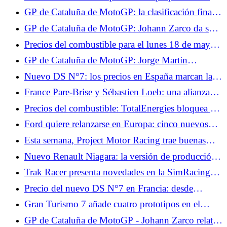
gran público.
GP de Cataluña de MotoGP: la clasificación final
de la carrera, un piloto pierde su podio, Quartararo
GP de Cataluña de MotoGP: Johann Zarco da su
gana una plaza
noticia, sabemos el alcance de sus lesiones
Precios del combustible para el lunes 18 de mayo:
2,14 €/L de diésel y 2,04 €/L SP95-E10, los
GP de Cataluña de MotoGP: Jorge Martín
precios se mantienen estables
preocupado por los accidentes de Alex Márquez y
Nuevo DS N°7: los precios en España marcan la
Johann Zarco en carrera
pauta en Francia, desde 45.441 €
France Pare-Brise y Sébastien Loeb: una alianza
obvia entre técnica y alto nivel
Precios del combustible: TotalEnergies bloquea el
diésel a 2,09 €/L y la gasolina a 1,99 €/L este fin
Ford quiere relanzarse en Europa: cinco nuevos
de semana
modelos anunciados hasta finales de 2029
Esta semana, Project Motor Racing trae buenas
noticias: reclutamiento, parche, DLC y VR.
Nuevo Renault Niagara: la versión de producción
del pick-up presentada en septiembre
Trak Racer presenta novedades en la SimRacing
Expo: cabina de moto y mando con
Precio del nuevo DS N°7 en Francia: desde
retroalimentación.
43.900 euros, ¿precios realmente elevados?
Gran Turismo 7 añade cuatro prototipos en el
menú del parche 1.7 de junio.
GP de Cataluña de MotoGP - Johann Zarco relata