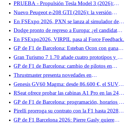
encontrar rápidamente soluciones para Charles
PRUEBA - Propulsión Tesla Model 3 (2026):
Leclerc
nuestra opinión sobre el... Al igual que el Tesla
Nuevo Peugeot e-208 GTI (2026): la versión
Model Y, el Model 3 da la bienvenida a una nueva
definitiva presentada el 12 de junio en Le Mans
En FSExpo 2026, PXN se lanza al simulador de
variante simplificada que lo convierte en... Prueba
vuelo.
lunes 8 de junio de 2026
Dodge pronto de regreso a Europa: ¿el candidato a
cargador eléctrico para Francia?
En FSExpo2026, VIRPIL pasa al Force Feedback.
GP de F1 de Barcelona: Esteban Ocon con ganas
de volver a terrenos conocidos
Gran Turismo 7 1.70 añade cuatro prototipos y un
coche de seguridad para las 24 Horas de Le Mans.
GP de F1 de Barcelona: cambio de pilotos en
Williams y Cadillac el viernes
Thrustmaster presenta novedades en
FlightSimExpo 2026.
Genesis GV60 Magma: desde 86.600 €, el SUV
deportivo eléctrico llega a Francia
RSeat ofrece probar las cabinas A1 Pro en las 24
Horas de Le Mans, promos y BDH Active Shifter.
GP de F1 de Barcelona: programación, horarios y
canales de TV para el fin de semana, ¿Kimi
Pirelli prorroga su contrato con la F1 hasta 2028:
Antonelli sigue imbatible?
apuesta por la estabilidad
GP de F1 Barcelona 2026: Pierre Gasly quiere
deshacerse de la decepción de Mónaco