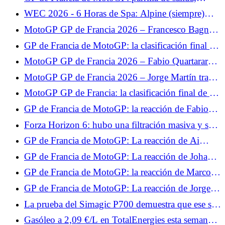
clasificación, Johann Zarco se estrelló
buena posición de Quartararo, decepción para
WEC 2026 - 6 Horas de Spa: Alpine (siempre)
Zarco
mira hacia adelante
MotoGP GP de Francia 2026 – Francesco Bagnaia
advierte a la competición: “Algo está pasando”
GP de Francia de MotoGP: la clasificación final de
la carrera al sprint, Fabio Quartararo en el Top 5,
MotoGP GP de Francia 2026 – Fabio Quartararo
Johann Zarco se pierde
5º en la carrera al sprint: “Hoy no tenía ningún
MotoGP GP de Francia 2026 – Jorge Martín tras
objetivo”
su victoria en la carrera al sprint: “Lo puse todo en
MotoGP GP de Francia: la clasificación final de la
la salida”
carrera, Jorge Martín sermonea a su compañero,
GP de Francia de MotoGP: la reacción de Fabio
desastre para Francesco Bagnaia
Quartararo tras la carrera: "Hicimos un muy buen
Forza Horizon 6: hubo una filtración masiva y se
trabajo"
banearon jugadores por 7000 años.
GP de Francia de MotoGP: La reacción de Ai
Ogura tras la carrera: "No estaba seguro de que
GP de Francia de MotoGP: La reacción de Johann
fuera suficiente para subir al podio"
Zarco tras la carrera: "No estoy contento"
GP de Francia de MotoGP: la reacción de Marco
Bezzecchi tras la carrera: "Sabía que no era el más
GP de Francia de MotoGP: La reacción de Jorge
fuerte"
Martín tras la carrera: "La temporada pasada
La prueba del Simagic P700 demuestra que ese sí
aprendí que nunca hay que rendirse"
funciona.
Gasóleo a 2,09 €/L en TotalEnergies esta semana: