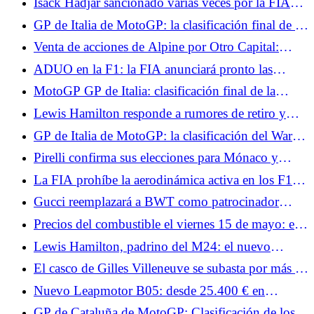
Isack Hadjar sancionado varias veces por la FIA
durante la carrera
GP de Italia de MotoGP: la clasificación final de la
carrera al sprint, Quartararo fuera del Top 10, Jorge
Venta de acciones de Alpine por Otro Capital:
Martín sólido
fracasan las negociaciones entre Renault y
ADUO en la F1: la FIA anunciará pronto las
Mercedes
diferencias entre los fabricantes de motores.
MotoGP GP de Italia: clasificación final de la
carrera, Bezzecchi gana en casa, duplicado para
Lewis Hamilton responde a rumores de retiro y
Aprilia
explica por qué abandonó el simulador de Ferrari
GP de Italia de MotoGP: la clasificación del Warm
en Canadá
Up, Bezzecchi por delante de dos Ducati,
Pirelli confirma sus elecciones para Mónaco y
Quartararo por detrás
Barcelona: muy blando en el Principado, un paso
La FIA prohíbe la aerodinámica activa en los F1 de
más agresivo en Cataluña
Mónaco para frenar la velocidad punta.
Gucci reemplazará a BWT como patrocinador
principal de Alpine en Fórmula 1 a partir de 2027
Precios del combustible el viernes 15 de mayo: el
diésel baja hasta los 2,12 €/l, el SP-95 (E10) se
Lewis Hamilton, padrino del M24: el nuevo
mantiene en su nivel más alto
museo del automovilismo en Le Mans
El casco de Gilles Villeneuve se subasta por más de
un millón de euros.
Nuevo Leapmotor B05: desde 25.400 € en
Francia, el compacto eléctrico más barato del
GP de Cataluña de MotoGP: Clasificación de los