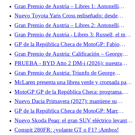
cuenta con su mentalidad para superar su lesión
Gran Premio de Austria – Libres 1: Antonelli
este fin de semana
marca el tono ante su compañero de equipo
Nuevo Toyota Yaris Cross rediseñado: desde
29.500 €, precios más elevados para el SUV
Gran Premio de Austria – Libres 2: Antonelli
urbano
confirma el rendimiento de Mercedes
Gran Premio de Austria - Libres 3: Russell, el más
rápido antes de la clasificación.
GP de la República Checa de MotoGP: Fabio
Quartararo espera volver a la vanguardia con
Gran Premio de Austria: Calificación – George
Yamaha
Russell consigue la pole tras el choque de
PRUEBA - BYD Atto 2 DM-i (2026): nuestra
Verstappen
opinión sobre el SUV urbano... La primera prueba
Gran Premio de Austria: Triunfo de George
del BYD Atto 2 nos dejó con ganas de más. Si no
Russell, Verstappen impresiona
McLaren presenta una librea verde y cromada para
estuviera desprovisto de... Ensayo jueves 18 de
Silverstone.
junio de 2026
MotoGP GP de la República Checa: programa,
canal de televisión y horarios del fin de semana,
Nuevo Dacia Primavera (2027): mantiene su
Fabio Quartararo espera lo mejor con Yamaha
nombre pero toma todo del Twingo
GP de la República Checa de MotoGP: Marc
Márquez espera un intenso desafío físico en Brno
Nuevo Skoda Peaq: el gran SUV eléctrico levanta
el velo de su interior
Conspit 280FR: ¿volante GT o F1? ¡Ambos!